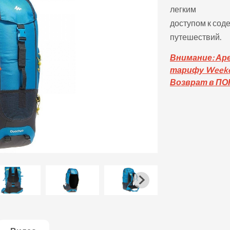
легким
доступом к сод
путешествий.
Вни
мание: Ар
тарифу Weeke
Возврат в П