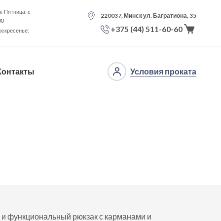
-Пятница: с
220037, Минск ул. Багратиона, 35
00
+375 (44) 511-60-60
оскресенье:
Контакты
Условия проката
й и функциональный рюкзак с карманами и