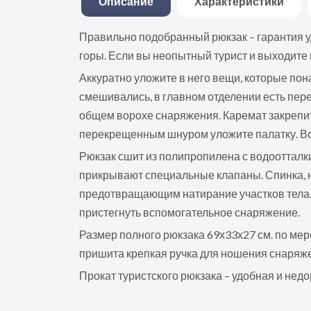
Описание
Характеристики
Правильно подобранный рюкзак – гарантия уд
горы. Если вы неопытный турист и выходите 
Аккуратно уложите в него вещи, которые пон
смешивались, в главном отделении есть пере
общем ворохе снаряжения. Каремат закрепит
перекрещенным шнуром уложите палатку. Всё!
Рюкзак сшит из полипропилена с водоотталк
прикрывают специальные клапаны. Спинка, 
предотвращающим натирание участков тела. 
пристегнуть вспомогательное снаряжение.
Размер полного рюкзака 69х33х27 см. по ме
пришита крепкая ручка для ношения снаряже
Прокат туристского рюкзака – удобная и недо