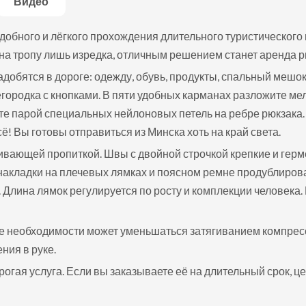
Видео
обного и лёгкого прохождения длительного туристического ма
на тропу лишь изредка, отличным решением станет аренда рю
адобятся в дороге: одежду, обувь, продукты, спальный мешок
городка с кнопками. В пяти удобных карманах разложите мел
е парой специальных нейлоновых петель на ребре рюкзака. 
 Вы готовы отправиться из Минска хоть на край света.
ивающей пропиткой. Швы с двойной строчкой крепкие и гер
накладки на плечевых лямках и поясном ремне продублиров
Длина лямок регулируется по росту и комплекции человека
ре необходимости может уменьшаться затягиванием компрес
ния в руке.
рогая услуга. Если вы заказываете её на длительный срок, 