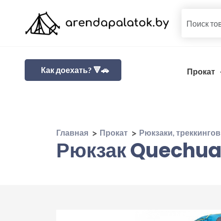
Как доехать? 🔻🚗
Прокат
Главная
Прокат
Рюкзаки, треккинго
Рюкзак Quechua 