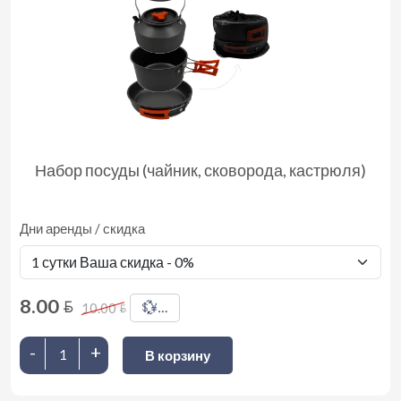
Набор посуды (чайник, сковорода, кастрюля)
Дни аренды / скидка
8.00
BYN
💱
10.00
…
BYN
-
+
В корзину