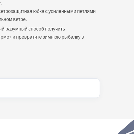
.
 ветрозащитная юбка с усиленными петлями
ьном ветре.
мый разумный способ получить
ермо» и превратите зимнюю рыбалку в