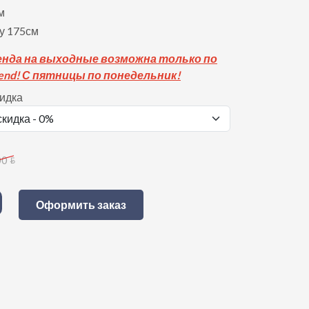
м
у 175см
енда на выходные возможна только по
nd! С пятницы по понедельник!
кидка
00
BYN
Оформить заказ