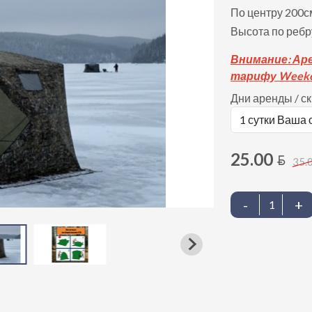
По центру 200с
Высота по ребр
Вни
мание: Ар
тарифу Weeke
Дни аренды / с
25.00
BYN
35.
-
+