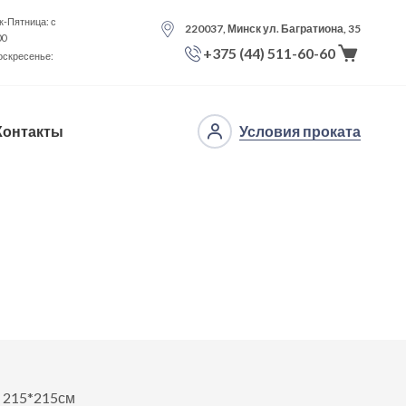
-Пятница: с
220037, Минск ул. Багратиона, 35
00
+375 (44) 511-60-60
оскресенье:
Контакты
Условия проката
о
 215*215см