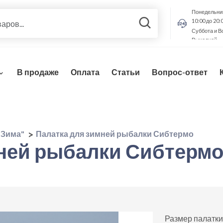
Понедельник
10:00 до 20:
Суббота и В
Выходной
В продаже
Оплата
Статьи
Вопрос-ответ
-Зима"
Палатка для зимней рыбалки Сибтермо
мней рыбалки Сибтерм
Размер палатки