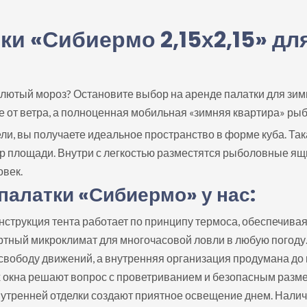
ки «Сибиермо 2,15х2,15» д
 лютый мороз? Остановите выбор на аренде палатки для зи
ие от ветра, а полноценная мобильная «зимняя квартира» рыб
ели, вы получаете идеальное пространство в форме куба. Та
 площади. Внутри с легкостью разместятся рыболовные ящик
овек.
алатки «Сибиермо» у нас:
онструкция тента работает по принципу термоса, обеспечив
ртный микроклимат для многочасовой ловли в любую погоду
 свободу движений, а внутренняя организация продумана до
х окна решают вопрос с проветриванием и безопасным разм
внутренней отделки создают приятное освещение днем. Нал