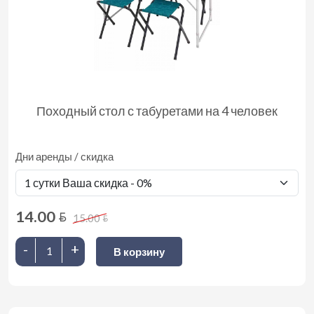
Походный стол с табуретами на 4 человек
Дни аренды / скидка
14.00
BYN
15.00
BYN
-
+
В корзину