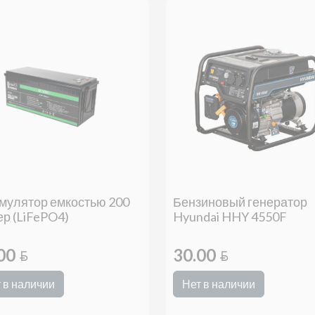
мулятор емкостью 200
Бензиновый генератор
р (LiFePO4)
Hyundai HHY 4550F
.00
30.00
BYN
BYN
 в наличии
Нет в наличии