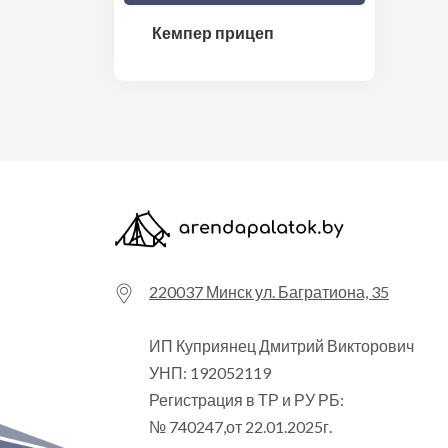
Кемпер прицеп
220037 Минск ул. Багратиона, 35
ИП Куприянец Дмитрий Викторович
УНП: 192052119
Регистрация в ТР и РУ РБ:
№ 740247,от 22.01.2025г.