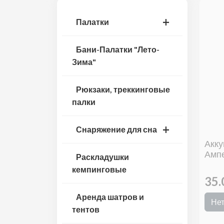
Палатки
Бани-Палатки "Лето-
Зима"
Рюкзаки, треккинговые
палки
Снаряжение для сна
Акку
Ампе
Раскладушки
кемпинговые
35
Аренда шатров и
Нет
тентов